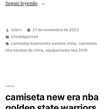
«camiseta
Seguir leyendo
nba
jordan
Publicado
istern
21 de noviembre de 2023
1996»
por
Publicado
Uncategorized
en
Etiquetas:
camisetas baloncesto baratas china
,
camisetas
nba baratas de china
,
equipaciones nba 2019
camiseta new era nba
golden state warriors