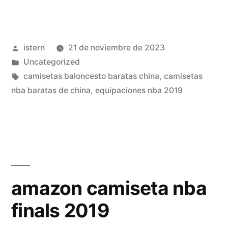
nba
jordan
Publicado
istern
21 de noviembre de 2023
1996»
por
Publicado
Uncategorized
en
Etiquetas:
camisetas baloncesto baratas china
,
camisetas
nba baratas de china
,
equipaciones nba 2019
amazon camiseta nba
finals 2019