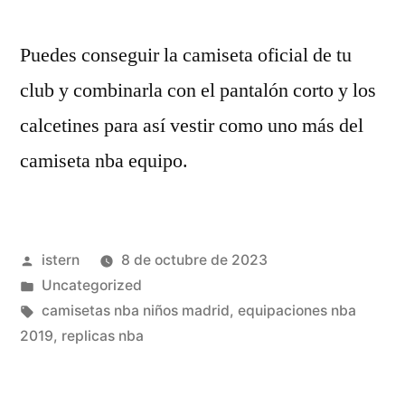
Puedes conseguir la camiseta oficial de tu
club y combinarla con el pantalón corto y los
calcetines para así vestir como uno más del
camiseta nba equipo.
Publicado
istern
8 de octubre de 2023
por
Publicado
Uncategorized
en
Etiquetas:
camisetas nba niños madrid
,
equipaciones nba
2019
,
replicas nba