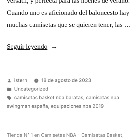
versátil, y perfecta para las noches de verano.
Cuando uno es aficionado del baloncesto hay
muchas camisetas que se quieren tener, las …
«diferencias
Seguir leyendo
camisetas
nba»
Publicado
istern
18 de agosto de 2023
por
Publicado
Uncategorized
en
Etiquetas:
camisetas basket nba baratas
,
camisetas nba
swingman españa
,
equipaciones nba 2019
Tienda Nº 1 en Camisetas NBA – Camisetas Basket
,