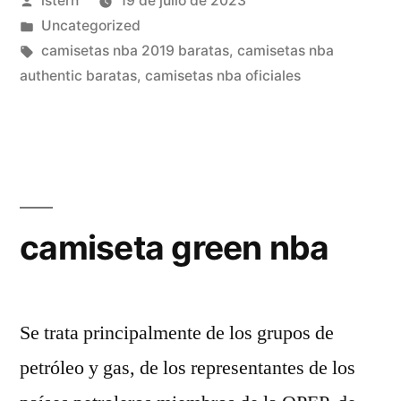
istern
19 de julio de 2023
Da
por
Publicado
Uncategorized
La
en
Etiquetas:
camisetas nba 2019 baratas
,
camisetas nba
Vida!»
authentic baratas
,
camisetas nba oficiales
camiseta green nba
Se trata principalmente de los grupos de
petróleo y gas, de los representantes de los