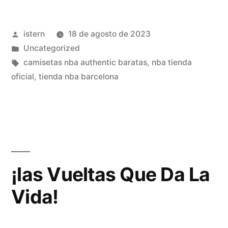
de
Publicado
istern
18 de agosto de 2023
la
por
Publicado
Uncategorized
próxima
en
Etiquetas:
camisetas nba authentic baratas
,
nba tienda
temporada
oficial
,
tienda nba barcelona
2019-
2020»
¡las Vueltas Que Da La
Vida!