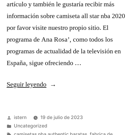
artículo y también le gustaría recibir más
información sobre camiseta all star nba 2020
por favor visite nuestro propio sitio. El
programa de Ana Rosa’, como todos los
programas de actualidad de la televisión en
España, sigue ofreciendo …
«camiseta
Seguir leyendo
nba
azul
Publicado
istern
19 de julio de 2023
y
por
Publicado
Uncategorized
amarilla»
en
Etiquetas:
camisetas nba authentic baratas
,
fabrica de