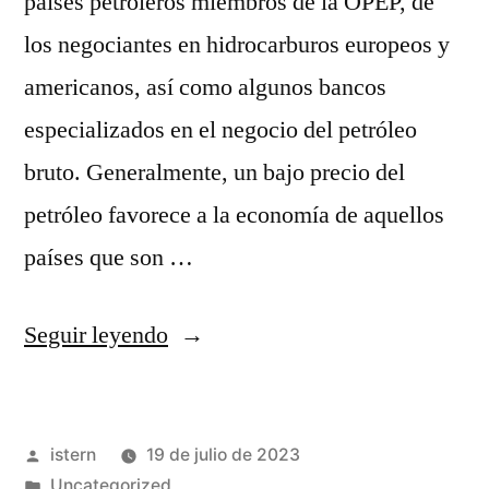
países petroleros miembros de la OPEP, de
los negociantes en hidrocarburos europeos y
americanos, así como algunos bancos
especializados en el negocio del petróleo
bruto. Generalmente, un bajo precio del
petróleo favorece a la economía de aquellos
países que son …
«camiseta
Seguir leyendo
green
nba»
Publicado
istern
19 de julio de 2023
por
Publicado
Uncategorized