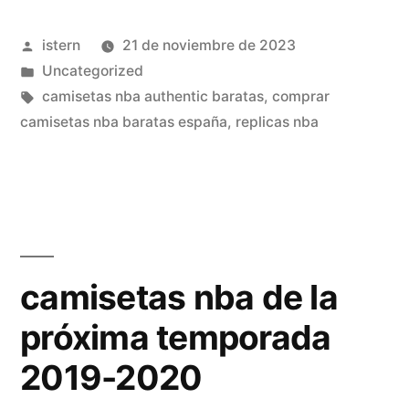
nba»
Publicado
istern
21 de noviembre de 2023
por
Publicado
Uncategorized
en
Etiquetas:
camisetas nba authentic baratas
,
comprar
camisetas nba baratas españa
,
replicas nba
camisetas nba de la
próxima temporada
2019-2020