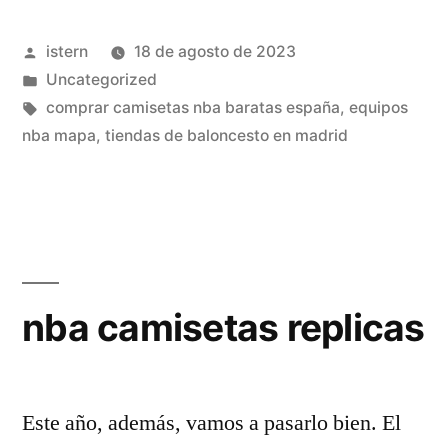
camisetas
Publicado
istern
18 de agosto de 2023
nba»
por
Publicado
Uncategorized
en
Etiquetas:
comprar camisetas nba baratas españa
,
equipos
nba mapa
,
tiendas de baloncesto en madrid
nba camisetas replicas
Este año, además, vamos a pasarlo bien. El