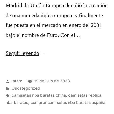
Madrid, la Unión Europea decidió la creación
de una moneda única europea, y finalmente
fue puesta en el mercado en enero del 2001
bajo el nombre de Euro. Con el …
«nba
Seguir leyendo
camiseta
thai»
Publicado
istern
19 de julio de 2023
por
Publicado
Uncategorized
en
Etiquetas:
camisetas nba baratas china
,
camisetas replica
nba baratas
,
comprar camisetas nba baratas españa