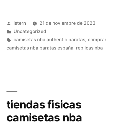
camisetas
nba»
Publicado
istern
21 de noviembre de 2023
por
Publicado
Uncategorized
en
Etiquetas:
camisetas nba authentic baratas
,
comprar
camisetas nba baratas españa
,
replicas nba
tiendas fisicas
camisetas nba