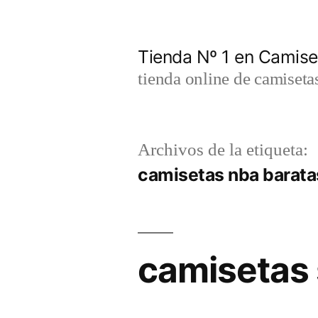
Saltar
al
Tienda Nº 1 en Camis
contenido
tienda online de camiseta
Archivos de la etiqueta:
camisetas nba barat
camisetas 