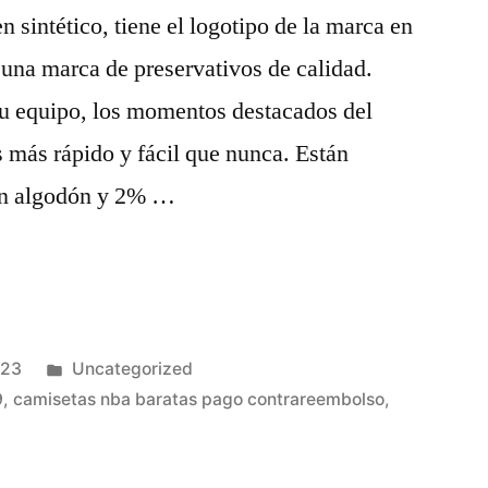
 sintético, tiene el logotipo de la marca en
 una marca de preservativos de calidad.
tu equipo, los momentos destacados del
s más rápido y fácil que nunca. Están
en algodón y 2% …
Publicado
023
Uncategorized
en
9
,
camisetas nba baratas pago contrareembolso
,