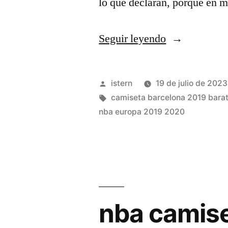
lo que declaran, porque en
«camiseta
Seguir leyendo
regata
adidas
Publicado
istern
19 de julio de 2023
nba
por
Etiquetas:
camiseta barcelona 2019 bara
nba europa 2019 2020
cleveland
cavaliers
masculina»
nba camise