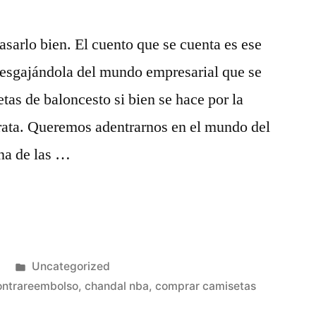
sarlo bien. El cuento que se cuenta es ese
 desgajándola del mundo empresarial que se
as de baloncesto si bien se hace por la
trata. Queremos adentrarnos en el mundo del
una de las …
Publicado
Uncategorized
en
ontrareembolso
,
chandal nba
,
comprar camisetas