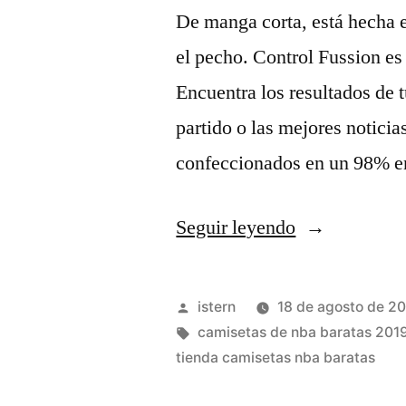
De manga corta, está hecha en
el pecho. Control Fussion es
Encuentra los resultados de 
partido o las mejores noticia
confeccionados en un 98% 
«camisetas
Seguir leyendo
san
patricio
Publicado
istern
18 de agosto de 2
nba»
por
Etiquetas:
camisetas de nba baratas 201
tienda camisetas nba baratas