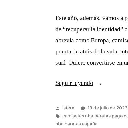
Este año, además, vamos a pa
de “recuperar la identidad”
abrevia como Europa, camiset
puerta de atrás de la subcon
surf. Quiere convertirse en 
«nba
Seguir leyendo
camisetas
replicas»
Publicado
istern
19 de julio de 2023
por
Etiquetas:
camisetas nba baratas pago c
nba baratas españa