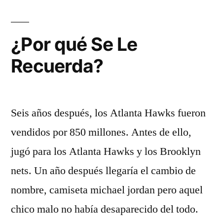
“Es
un
¿Por qué Se Le
Equipo
Recuerda?
Que
puede
Dar
Seis años después, los Atlanta Hawks fueron
Sustos”»
vendidos por 850 millones. Antes de ello,
jugó para los Atlanta Hawks y los Brooklyn
nets. Un año después llegaría el cambio de
nombre, camiseta michael jordan pero aquel
chico malo no había desaparecido del todo.