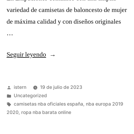
variedad de camisetas de baloncesto de mujer
de máxima calidad y con diseños originales
…
«Ropa
Seguir leyendo
Deportiva
Baloncesto
Publicado
istern
19 de julio de 2023
Mujer»
por
Publicado
Uncategorized
en
Etiquetas:
camisetas nba oficiales españa
,
nba europa 2019
2020
,
ropa nba barata online