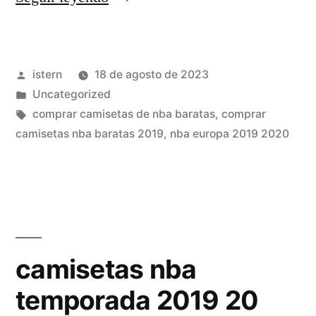
nba
niños
Publicado
istern
18 de agosto de 2023
milanuncios»
por
Publicado
Uncategorized
en
Etiquetas:
comprar camisetas de nba baratas
,
comprar
camisetas nba baratas 2019
,
nba europa 2019 2020
camisetas nba
temporada 2019 20