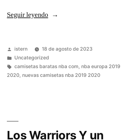
«camisetas
Seguir leyendo
nba
temporada
Publicado
istern
18 de agosto de 2023
2019
por
Publicado
Uncategorized
20»
en
Etiquetas:
camisetas baratas nba com
,
nba europa 2019
2020
,
nuevas camisetas nba 2019 2020
Los Warriors Y un