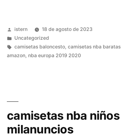
nba
nike
Publicado
istern
18 de agosto de 2023
boston
por
Publicado
Uncategorized
celtics»
en
Etiquetas:
camisetas baloncesto
,
camisetas nba baratas
amazon
,
nba europa 2019 2020
camisetas nba niños
milanuncios