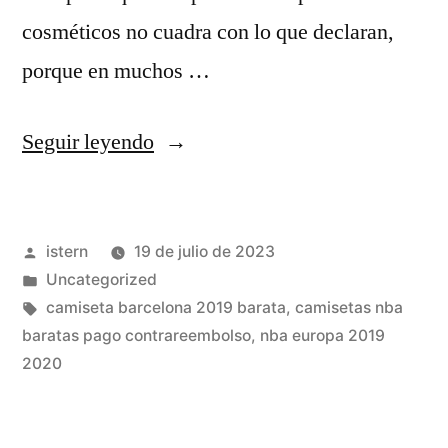
cosméticos no cuadra con lo que declaran,
porque en muchos …
«camiseta
Seguir leyendo
regata
adidas
Publicado
istern
19 de julio de 2023
nba
por
Publicado
Uncategorized
cleveland
en
Etiquetas:
camiseta barcelona 2019 barata
,
camisetas nba
cavaliers
baratas pago contrareembolso
,
nba europa 2019
2020
masculina»