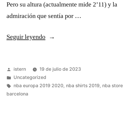
Pero su altura (actualmente mide 2’11) y la
admiración que sentía por …
«¿Por
Seguir leyendo
qué
Se
Publicado
istern
19 de julio de 2023
Le
por
Publicado
Uncategorized
Recuerda?»
en
Etiquetas:
nba europa 2019 2020
,
nba shirts 2019
,
nba store
barcelona