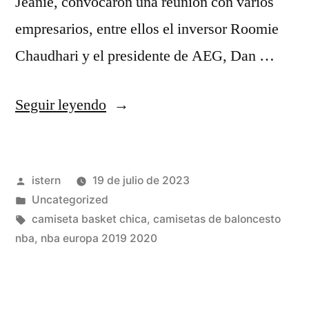
Jeanie, convocaron una reunión con varios
empresarios, entre ellos el inversor Roomie
Chaudhari y el presidente de AEG, Dan …
«Los
Seguir leyendo
Warriors
Y
Publicado
istern
19 de julio de 2023
un
por
Publicado
Uncategorized
Ostracismo
en
Etiquetas:
camiseta basket chica
,
camisetas de baloncesto
Que
nba
,
nba europa 2019 2020
Queda
Atrás: