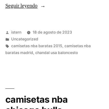
«camisetas
Seguir leyendo
baratas
nba
Publicado
istern
18 de agosto de 2023
bordadas»
por
Publicado
Uncategorized
en
Etiquetas:
camisetas nba baratas 2015
,
camisetas nba
baratas madrid
,
chandal usa baloncesto
camisetas nba