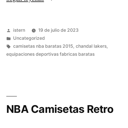
nba
chicago
Publicado
istern
19 de julio de 2023
bulls»
por
Publicado
Uncategorized
en
Etiquetas:
camisetas nba baratas 2015
,
chandal lakers
,
equipaciones deportivas fabricas baratas
NBA Camisetas Retro