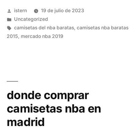
Retro»
Publicado
istern
19 de julio de 2023
por
Publicado
Uncategorized
en
Etiquetas:
camisetas del nba baratas
,
camisetas nba baratas
2015
,
mercado nba 2019
donde comprar
camisetas nba en
madrid