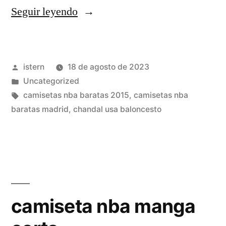
«camisetas
Seguir leyendo
baratas
nba
Publicado
istern
18 de agosto de 2023
bordadas»
por
Publicado
Uncategorized
en
Etiquetas:
camisetas nba baratas 2015
,
camisetas nba
baratas madrid
,
chandal usa baloncesto
camiseta nba manga