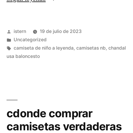
nba
manga
Publicado
istern
19 de julio de 2023
corta»
por
Publicado
Uncategorized
en
Etiquetas:
camiseta de niño a leyenda
,
camisetas nb
,
chandal
usa baloncesto
cdonde comprar
camisetas verdaderas