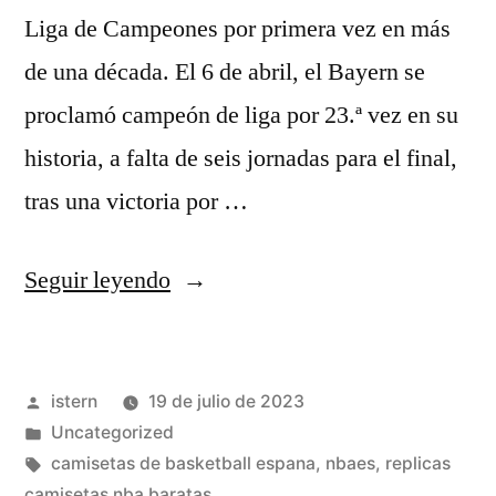
Liga de Campeones por primera vez en más
de una década. El 6 de abril, el Bayern se
proclamó campeón de liga por 23.ª vez en su
historia, a falta de seis jornadas para el final,
tras una victoria por …
«camisetas
Seguir leyendo
online
nba»
Publicado
istern
19 de julio de 2023
por
Publicado
Uncategorized
en
Etiquetas:
camisetas de basketball espana
,
nbaes
,
replicas
camisetas nba baratas