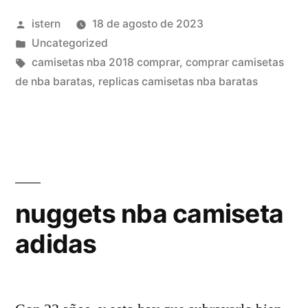
mono»
Publicado
istern
18 de agosto de 2023
por
Publicado
Uncategorized
en
Etiquetas:
camisetas nba 2018 comprar
,
comprar camisetas
de nba baratas
,
replicas camisetas nba baratas
nuggets nba camiseta
adidas