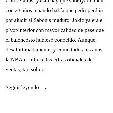
Con 23 años, y esto hay que subrayarlo bien,
con 23 años, cuando había que pedir perdón
por aludir al Sabonis maduro, Jokic ya era el
pívot/interior con mayor calidad de pase que
el baloncesto hubiese conocido. Aunque,
desafortunadamente, y como todos los años,
la NBA no ofrece las cifras oficiales de
ventas, tan solo …
«nuggets
Seguir leyendo
nba
camiseta