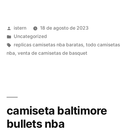
nba
charlotte
Publicado
istern
18 de agosto de 2023
hornets»
por
Publicado
Uncategorized
en
Etiquetas:
replicas camisetas nba baratas
,
todo camisetas
nba
,
venta de camisetas de basquet
camiseta baltimore
bullets nba