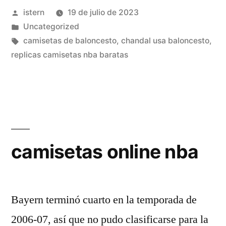
Publicado
istern
19 de julio de 2023
verdaderas
por
Publicado
Uncategorized
nba»
en
Etiquetas:
camisetas de baloncesto
,
chandal usa baloncesto
,
replicas camisetas nba baratas
camisetas online nba
Bayern terminó cuarto en la temporada de
2006-07, así que no pudo clasificarse para la