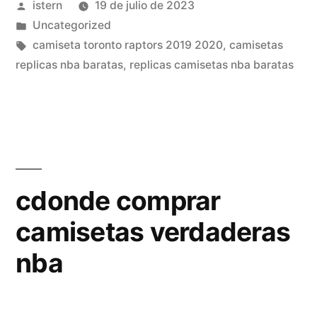
Publicado
istern
19 de julio de 2023
adidas»
por
Publicado
Uncategorized
en
Etiquetas:
camiseta toronto raptors 2019 2020
,
camisetas
replicas nba baratas
,
replicas camisetas nba baratas
cdonde comprar
camisetas verdaderas
nba