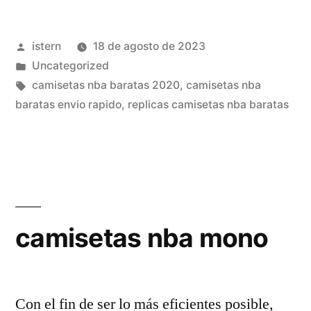
bullets
Publicado
istern
18 de agosto de 2023
nba»
por
Publicado
Uncategorized
en
Etiquetas:
camisetas nba baratas 2020
,
camisetas nba
baratas envio rapido
,
replicas camisetas nba baratas
camisetas nba mono
Con el fin de ser lo más eficientes posible,