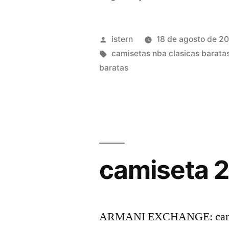
camisetas
nba
Publicado
istern
18 de agosto de 2
2016»
por
Etiquetas:
camisetas nba clasicas barata
baratas
camiseta 
ARMANI EXCHANGE: camiset