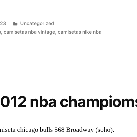
Publicado
023
Uncategorized
en
s
,
camisetas nba vintage
,
camisetas nike nba
2012 nba champiom
a chicago bulls 568 Broadway (soho).