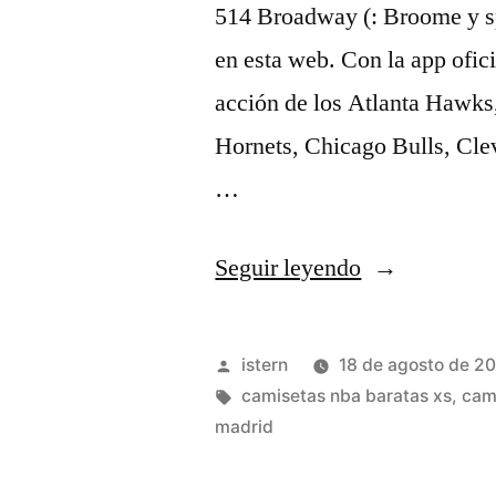
514 Broadway (: Broome y sp
en esta web. Con la app ofici
acción de los Atlanta Hawks
Hornets, Chicago Bulls, Cle
…
«camiseta
Seguir leyendo
2012
nba
Publicado
istern
18 de agosto de 2
champioms»
por
Etiquetas:
camisetas nba baratas xs
,
cam
madrid