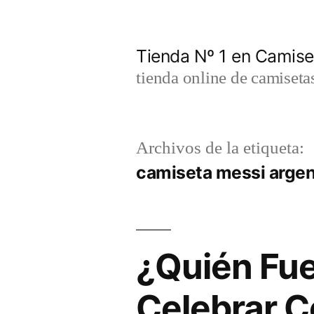
Saltar
al
Tienda Nº 1 en Camis
contenido
tienda online de camiseta
Archivos de la etiqueta:
camiseta messi arge
¿Quién Fue
Celebrar C