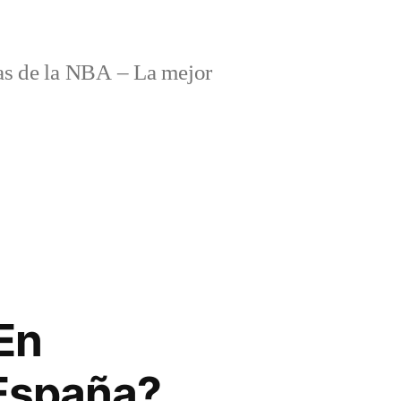
s de la NBA – La mejor
En
 España?