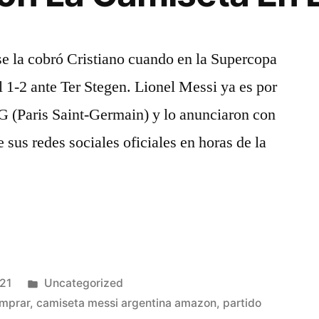
se la cobró Cristiano cuando en la Supercopa
l 1-2 ante Ter Stegen. Lionel Messi ya es por
SG (Paris Saint-Germain) y lo anunciaron con
e sus redes sociales oficiales en horas de la
Publicado
021
Uncategorized
en
omprar
,
camiseta messi argentina amazon
,
partido