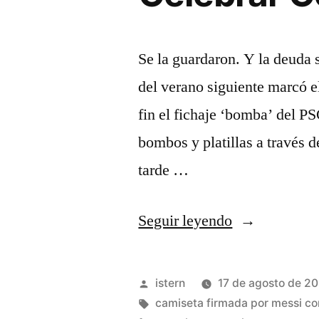
Se la guardaron. Y la deuda 
del verano siguiente marcó e
fin el fichaje ‘bomba’ del P
bombos y platillas a través d
tarde …
«¿Quién
Seguir leyendo
Fue
El
Publicado
istern
17 de agosto de 2
Primer
por
Etiquetas:
camiseta firmada por messi c