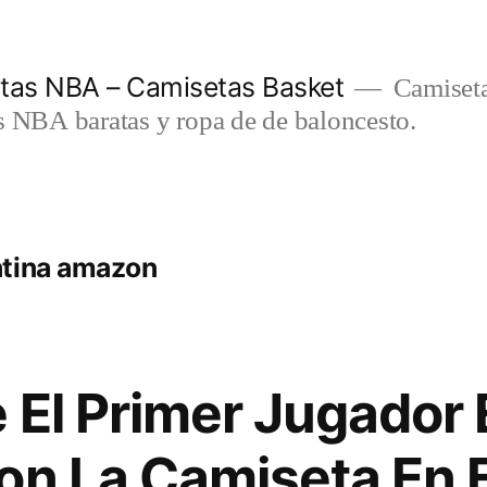
etas NBA – Camisetas Basket
Camiseta
s NBA baratas y ropa de de baloncesto.
ntina amazon
 El Primer Jugador 
on La Camiseta En