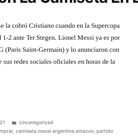
se la cobró Cristiano cuando en la Supercopa
l 1-2 ante Ter Stegen. Lionel Messi ya es por
SG (Paris Saint-Germain) y lo anunciaron con
e sus redes sociales oficiales en horas de la
Publicado
021
Uncategorized
en
omprar
,
camiseta messi argentina amazon
,
partido