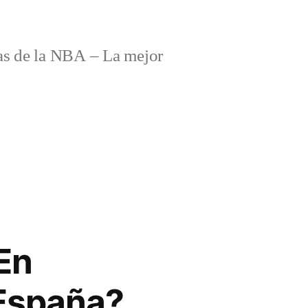
s de la NBA – La mejor
En
 España?