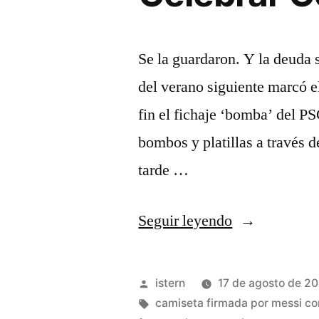
Se la guardaron. Y la deuda 
del verano siguiente marcó e
fin el fichaje ‘bomba’ del P
bombos y platillas a través d
tarde …
«¿Quién
Seguir leyendo
Fue
El
Publicado
istern
17 de agosto de 2
Primer
por
Etiquetas:
camiseta firmada por messi c