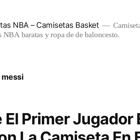
etas NBA – Camisetas Basket
Camiseta
s NBA baratas y ropa de de baloncesto.
a messi
 El Primer Jugador 
on La Camiseta En