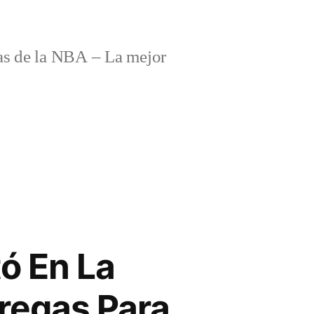
s de la NBA – La mejor
ó En La
regas Para