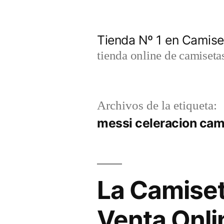
Saltar
al
Tienda Nº 1 en Camis
contenido
tienda online de camiseta
Archivos de la etiqueta:
messi celeracion cam
La Camiset
Venta Onli