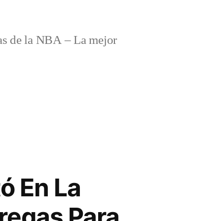
s de la NBA – La mejor
ó En La
regas Para