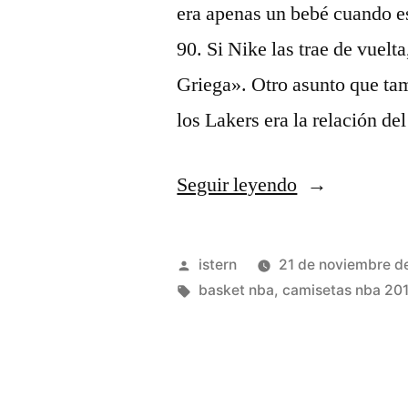
era apenas un bebé cuando es
90. Si Nike las trae de vuelt
Griega». Otro asunto que ta
los Lakers era la relación de
«sudadera
Seguir leyendo
y
camiseta
Publicado
istern
21 de noviembre d
nba
por
Etiquetas:
basket nba
,
camisetas nba 201
por
encima»