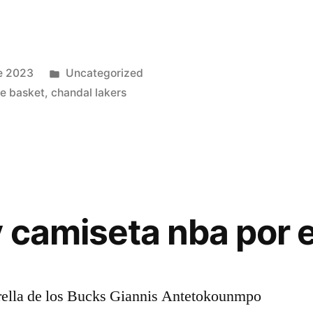
Publicado
e 2023
Uncategorized
en
e basket
,
chandal lakers
 camiseta nba por 
trella de los Bucks Giannis Antetokounmpo