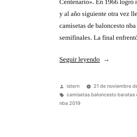
Centenario». En 1966 logró 
y al año siguiente otra vez ll
camisetas de baloncesto nba 
semifinales. La final enfren
«camiseta
Seguir leyendo
nba
jordan
Publicado
istern
21 de noviembre d
1996»
por
Etiquetas:
camisetas baloncesto baratas 
nba 2019