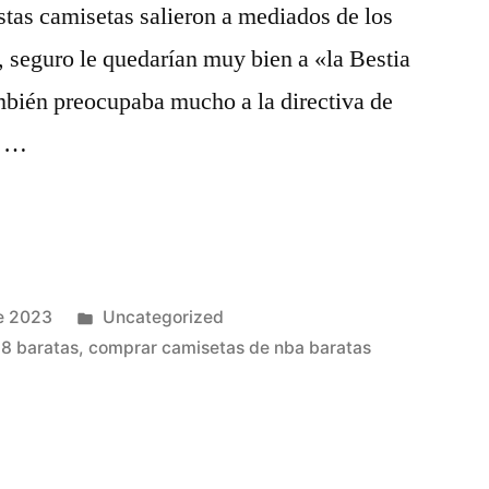
tas camisetas salieron a mediados de los
a, seguro le quedarían muy bien a «la Bestia
mbién preocupaba mucho a la directiva de
l …
Publicado
e 2023
Uncategorized
en
8 baratas
,
comprar camisetas de nba baratas