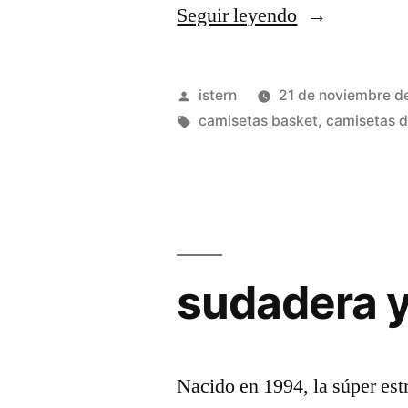
«diseña
Seguir leyendo
tu
camiseta
Publicado
istern
21 de noviembre d
nba»
por
Etiquetas:
camisetas basket
,
camisetas d
sudadera y
Nacido en 1994, la súper es