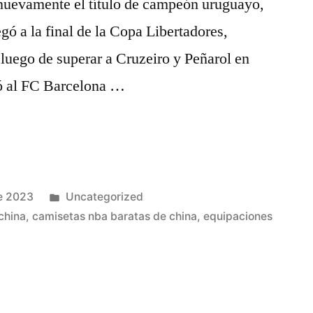
nuevamente el título de campeón uruguayo,
egó a la final de la Copa Libertadores,
luego de superar a Cruzeiro y Peñarol en
tó al FC Barcelona …
Publicado
e 2023
Uncategorized
en
china
,
camisetas nba baratas de china
,
equipaciones