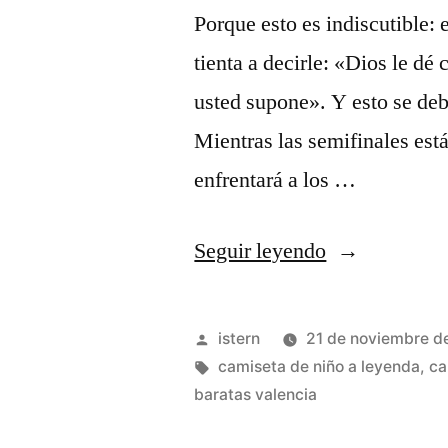
Porque esto es indiscutible: 
tienta a decirle: «Dios le dé
usted supone». Y esto se de
Mientras las semifinales está
enfrentará a los …
«nba
Seguir leyendo
lakers
camiseta»
Publicado
istern
21 de noviembre d
por
Etiquetas:
camiseta de niño a leyenda
,
ca
baratas valencia